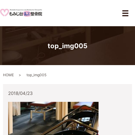
メ
top_img005
HOME
top_img005
2018/04/23