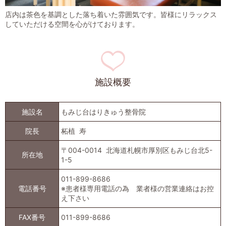
店内は茶色を基調とした落ち着いた雰囲気です。皆様にリラックス
していただける空間を心がけております。
施設概要
施設名
もみじ台はりきゅう整骨院
院長
柘植 寿
〒004-0014 北海道札幌市厚別区もみじ台北5-
所在地
1-5
011-899-8686
電話番号
※患者様専用電話の為 業者様の営業連絡はお控
え下さい
FAX番号
011-899-8686