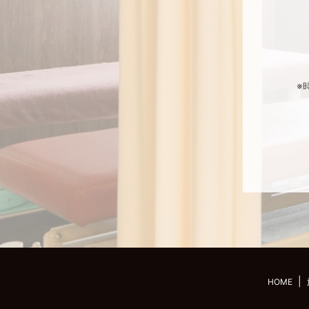
※
HOME