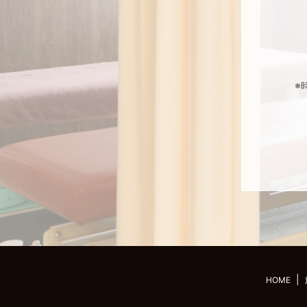
※
HOME